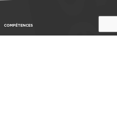
COMPÉTENCES
Agence SEO PrestaShop
Agence SEO Albi
Agence SEO WordPress
Agence GEO
Agence SEO Toulouse
Agence SEO Montpellier
Agence SEO Béziers
Agence SEO Perpignan