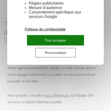
ebooks)
Régies publicitaires
Mesure d'audience
Refonte graphique
Consentement spécifique aux
services Google
TRANSFORMEZ VOTRE
Politique de confidentialité
IMAGE AVEC BM
SERVICES
Tout accepter
Personnaliser
Que vous soyez une PME, une collectivité ou un
créateur d’entreprise, votre image mérite l’expertise
d’une agence passionnée. Basée sur une écoute active,
notre équipe transforme vos idées en un univers visuel
puissant et durable.
Vous pouvez consulter
nos références
où l’équipe BM
Services a réalisé l’identité visuelle.