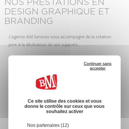
NOS PRESTATIONS EN
DESIGN GRAPHIQUE ET
BRANDING
L’agence BM Services vous accompagne de la création
pure à la déclinaison de vos supports :
Création d’identité visuelle (logo, couleurs,
Continuer sans
accepter
typographies)
Charte graphique complète
Design de supports print (cartes de visite, flyers,
brochures, affiches)
Design pour réseaux sociaux (posts, templates,
Ce site utilise des cookies et vous
donne le contrôle sur ceux que vous
visuels ads)
souhaitez activer
Création de visuels publicitaires
Mise en page de documents (rapports, catalogues,
Nos partenaires (12)