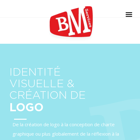
Panneau de gestion des cookies
IDENTITÉ
VISUELLE &
CRÉATION DE
LOGO
De la création de logo à la conception de charte
graphique ou plus globalement de la réflexion à la