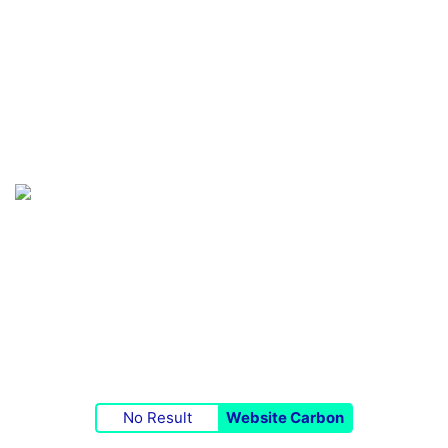
Editeur de Monopoly régionaux
Recrutement BM Services
Maintenance de sites WordPress
Maintenance de sites Prestashop
BMS : Activateur Numérique
ZA La Bastide - 48500 La Canourgue
tél : +33 (0)4 66 42 68 30
fax : +33 (0)4 66 32 78 53
Contactez-nous
No Result
Website Carbon