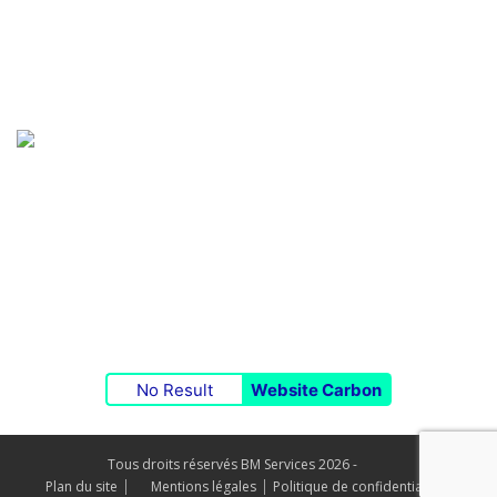
Maintenance de sites WordPress
Maintenance de sites Prestashop
BMS : Activateur Numérique
ZA La Bastide - 48500 La Canourgue
tél : +33 (0)4 66 42 68 30
fax : +33 (0)4 66 32 78 53
Contactez-nous
No Result
Website Carbon
Tous droits réservés BM Services 2026 -
Plan du site
Mentions légales
Politique de confidentialité