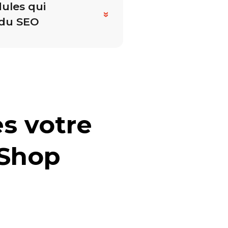
ules qui
»
 du SEO
es votre
aShop