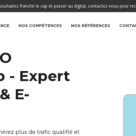
uhaitez franchir le cap et passer au digital, contactez nous pour rec
ENCE
NOS COMPÉTENCES
NOS RÉFÉRENCES
CONTA
EO
 - Expert
& E-
érez plus de trafic qualifié et