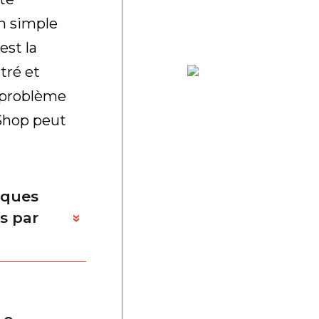
n simple
est la
tré et
 problème
Shop peut
iques
es par
»