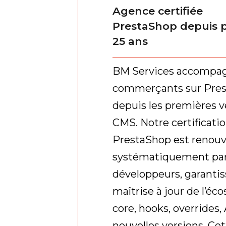
Agence certifiée
PrestaShop depuis p
25 ans
BM Services accompag
commerçants sur Pre
depuis les premières v
CMS. Notre certificati
PrestaShop est renouv
systématiquement par
développeurs, garanti
maîtrise à jour de l’éc
core, hooks, overrides,
nouvelles versions. Ce