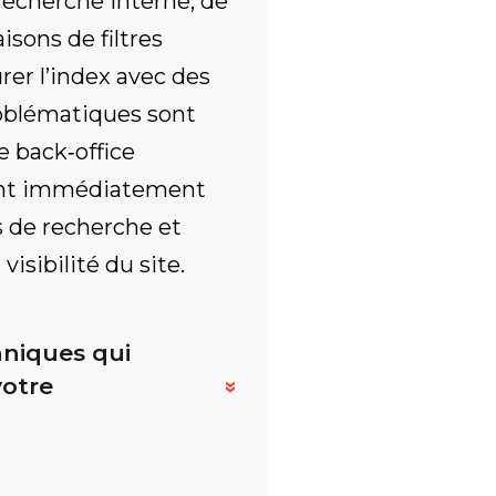
recherche interne, de
sons de filtres
er l’index avec des
oblématiques sont
e back‑office
sont immédiatement
s de recherche et
isibilité du site.
niques qui
votre
»