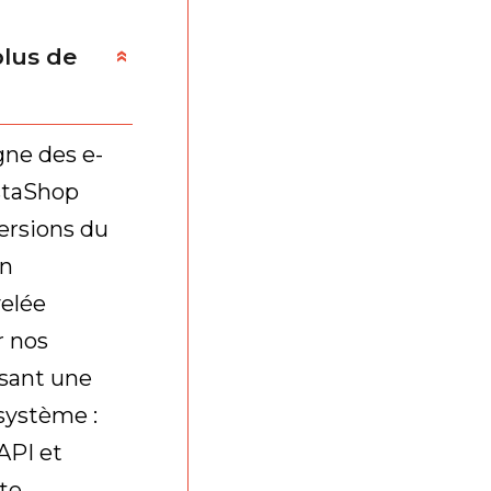
lus de
»
ne des e-
staShop
ersions du
on
elée
 nos
ssant une
osystème :
 API et
tte