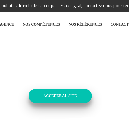
uhaitez franchir le cap et passer au digital, contactez nous pour rec
AGENCE
NOS COMPÉTENCES
NOS RÉFÉRENCES
CONTACT
.CO
RCI MA PHARMACIE
ACCÉDER AU SITE