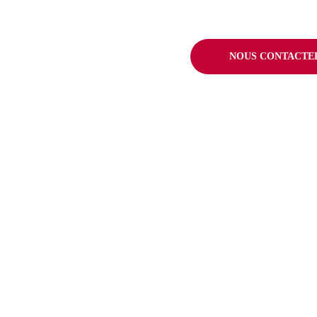
NOUS CONTACTE
COMPÉTENCES
RÉFÉRENCES
Agence SEO PrestaShop
Esteban
Agence SEO Albi
Hôtel de l’Euro
Agence SEO WordPress
Le Sac du Berg
Agence GEO
PaperMint